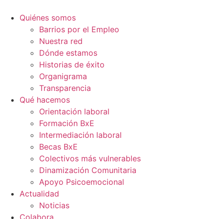
Ir
al
Quiénes somos
contenido
Barrios por el Empleo
Nuestra red
Dónde estamos
Historias de éxito
Organigrama
Transparencia
Qué hacemos
Orientación laboral
Formación BxE
Intermediación laboral
Becas BxE
Colectivos más vulnerables
Dinamización Comunitaria
Apoyo Psicoemocional
Actualidad
Noticias
Colabora