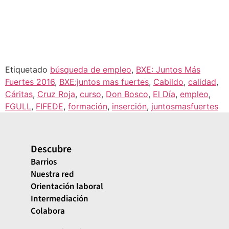
Etiquetado
búsqueda de empleo
,
BXE: Juntos Más
Fuertes 2016
,
BXE:juntos mas fuertes
,
Cabildo
,
calidad
,
Cáritas
,
Cruz Roja
,
curso
,
Don Bosco
,
El Día
,
empleo
,
FGULL
,
FIFEDE
,
formación
,
inserción
,
juntosmasfuertes
Descubre
Barrios
Nuestra red
Orientación laboral
Intermediación
Colabora