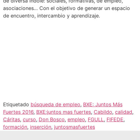
de diversa índole: sociales, formativas, de empleo,
asociaciones… Con el objetivo de generar un espacio
de encuentro, intercambio y aprendizaje.
Etiquetado
búsqueda de empleo
,
BXE: Juntos Más
Fuertes 2016
,
BXE:juntos mas fuertes
,
Cabildo
,
calidad
,
Cáritas
,
curso
,
Don Bosco
,
empleo
,
FGULL
,
FIFEDE
,
formación
,
inserción
,
juntosmasfuertes