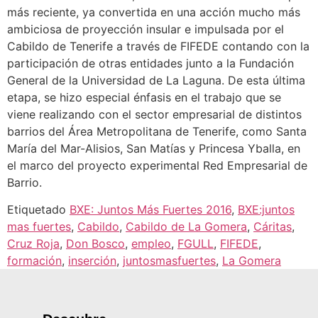
más reciente, ya convertida en una acción mucho más
ambiciosa de proyección insular e impulsada por el
Cabildo de Tenerife a través de FIFEDE contando con la
participación de otras entidades junto a la Fundación
General de la Universidad de La Laguna. De esta última
etapa, se hizo especial énfasis en el trabajo que se
viene realizando con el sector empresarial de distintos
barrios del Área Metropolitana de Tenerife, como Santa
María del Mar-Alisios, San Matías y Princesa Yballa, en
el marco del proyecto experimental Red Empresarial de
Barrio.
Etiquetado
BXE: Juntos Más Fuertes 2016
,
BXE:juntos
mas fuertes
,
Cabildo
,
Cabildo de La Gomera
,
Cáritas
,
Cruz Roja
,
Don Bosco
,
empleo
,
FGULL
,
FIFEDE
,
formación
,
inserción
,
juntosmasfuertes
,
La Gomera