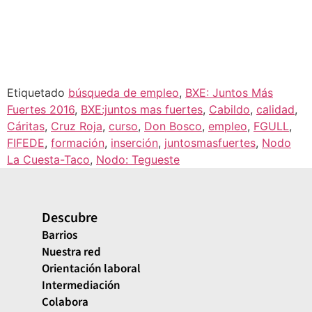
Etiquetado
búsqueda de empleo
,
BXE: Juntos Más
Fuertes 2016
,
BXE:juntos mas fuertes
,
Cabildo
,
calidad
,
Cáritas
,
Cruz Roja
,
curso
,
Don Bosco
,
empleo
,
FGULL
,
FIFEDE
,
formación
,
inserción
,
juntosmasfuertes
,
Nodo
La Cuesta-Taco
,
Nodo: Tegueste
Descubre
Barrios
Nuestra red
Orientación laboral
Intermediación
Colabora