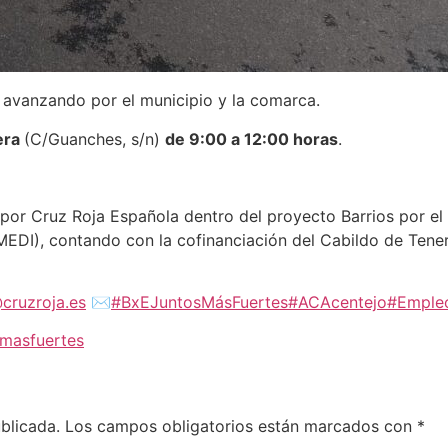
 avanzando por el municipio y la comarca.
jera
(C/Guanches, s/n)
de 9:00 a 12:00 horas
.
por Cruz Roja Española dentro del proyecto Barrios por el
(MEDI), contando con la cofinanciación del Cabildo de Tene
@cruzroja.es
✉️
#BxEJuntosMásFuertes
#ACAcentejo
#Emple
smasfuertes
blicada.
Los campos obligatorios están marcados con
*