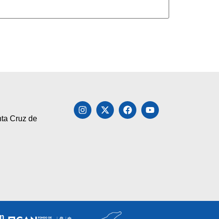
nta Cruz de
an