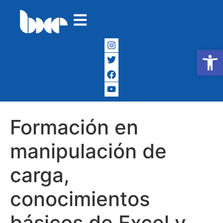
Abrir
Formación en
manipulación de
carga,
conocimientos
básicos de Excel y