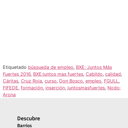
Etiquetado
búsqueda de empleo
,
BXE: Juntos Más
Fuertes 2016
,
BXE:juntos mas fuertes
,
Cabildo
,
calidad
,
Cáritas
,
Cruz Roja
,
curso
,
Don Bosco
,
empleo
,
FGULL
,
FIFEDE
,
formación
,
inserción
,
juntosmasfuertes
,
Nodo:
Arona
Descubre
Barrios