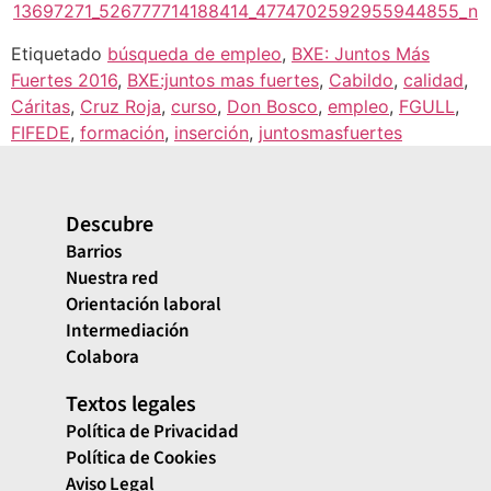
Etiquetado
búsqueda de empleo
,
BXE: Juntos Más
Fuertes 2016
,
BXE:juntos mas fuertes
,
Cabildo
,
calidad
,
Cáritas
,
Cruz Roja
,
curso
,
Don Bosco
,
empleo
,
FGULL
,
FIFEDE
,
formación
,
inserción
,
juntosmasfuertes
Descubre
Barrios
Nuestra red
Orientación laboral
Intermediación
Colabora
Textos legales
Política de Privacidad
Política de Cookies
Aviso Legal