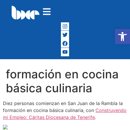
Abrir
formación en cocina
básica culinaria
Diez personas comienzan en San Juan de la Rambla la
formación en cocina básica culinaria, con
Construyendo
mi Empleo: Cáritas Diocesana de Tenerife
.