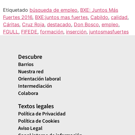
Etiquetado
búsqueda de empleo
,
BXE: Juntos Más
Fuertes 2016
,
BXE:juntos mas fuertes
,
Cabildo
,
calidad
,
Cáritas
,
Cruz Roja
,
destacado
,
Don Bosco
,
empleo
,
FGULL
,
FIFEDE
,
formación
,
inserción
,
juntosmasfuertes
Descubre
Barrios
Nuestra red
Orientación laboral
Intermediación
Colabora
Textos legales
Política de Privacidad
Política de Cookies
Aviso Legal