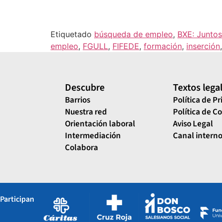
Etiquetado
búsqueda de empleo
,
BXE: Juntos
empleo
,
FGULL
,
FIFEDE
,
formación
,
inserción
Descubre
Textos lega
Barrios
Política de P
Nuestra red
Política de C
Orientación laboral
Aviso Legal
Intermediación
Canal interno
Colabora
Participan