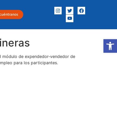
cuéntranos
ineras
Abrir
 el módulo de expendedor-vendedor de
mpleo para los participantes.