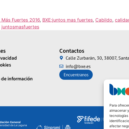
 Más Fuertes 2016
,
BXE:juntos mas fuertes
,
Cabildo
,
calida
,
juntosmasfuertes
les
Contactos
rivacidad
Calle Zurbarán, 30, 38007, Santa
ookies
info@bxe.es
Encuentranos
 de información
Para ofrecer
almacenar y/
Financian
tecnologías
identificaci
afectar nega