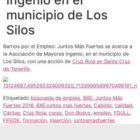
municipio de Los
Silos
Barrios por el Empleo: Juntos Más Fuertes se acerca a
la Asociación de Mayores Ingenio, en el municipio de
Los Silos, con una acción de
Cruz Roja en Santa Cruz
de Tenerife
.
Etiquetado
búsqueda de empleo
,
BXE: Juntos Más
Fuertes 2016
,
BXE:juntos mas fuertes
,
Cabildo
,
calidad
,
Cáritas
,
Cruz Roja
,
curso
,
Don Bosco
,
empleo
,
FGULL
,
FIFEDE
,
formación
,
inserción
,
juntosmasfuertes