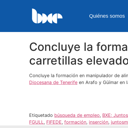
Quiénes somos
Concluye la forma
carretillas eleva
Concluye la formación en manipulador de ali
Diocesana de Tenerife
en Arafo y Güímar en l
Etiquetado
búsqueda de empleo
,
BXE: Juntos
FGULL
,
FIFEDE
,
formación
,
inserción
,
juntosm