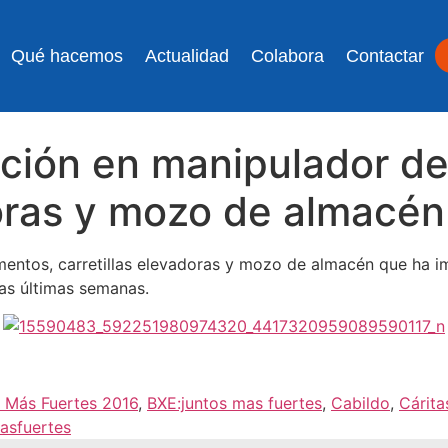
Qué hacemos
Actualidad
Colabora
Contactar
ción en manipulador de
doras y mozo de almacén
mentos, carretillas elevadoras y mozo de almacén que ha 
as últimas semanas.
 Más Fuertes 2016
,
BXE:juntos mas fuertes
,
Cabildo
,
Cárita
asfuertes