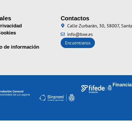
ales
Contactos
Calle Zurbarán, 30, 38007, Santa
Privacidad
Cookies
info@bxe.es
Encuentranos
no de información
Financi