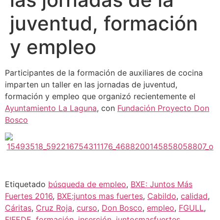
juventud, formación
y empleo
Participantes de la formación de auxiliares de cocina
imparten un taller en las jornadas de juventud,
formación y empleo que organizó recientemente el
Ayuntamiento La Laguna
, con
Fundación Proyecto Don
Bosco
Etiquetado
búsqueda de empleo
,
BXE: Juntos Más
Fuertes 2016
,
BXE:juntos mas fuertes
,
Cabildo
,
calidad
,
Cáritas
,
Cruz Roja
,
curso
,
Don Bosco
,
empleo
,
FGULL
,
FIFEDE
,
formación
,
inserción
,
juntosmasfuertes