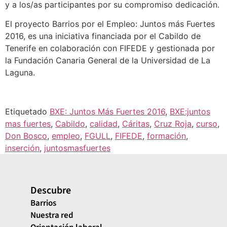
y a los/as participantes por su compromiso dedicación.
El proyecto Barrios por el Empleo: Juntos más Fuertes
2016, es una iniciativa financiada por el Cabildo de
Tenerife en colaboración con FIFEDE y gestionada por
la Fundación Canaria General de la Universidad de La
Laguna.
Etiquetado
BXE: Juntos Más Fuertes 2016
,
BXE:juntos
mas fuertes
,
Cabildo
,
calidad
,
Cáritas
,
Cruz Roja
,
curso
,
Don Bosco
,
empleo
,
FGULL
,
FIFEDE
,
formación
,
inserción
,
juntosmasfuertes
Descubre
Barrios
Nuestra red