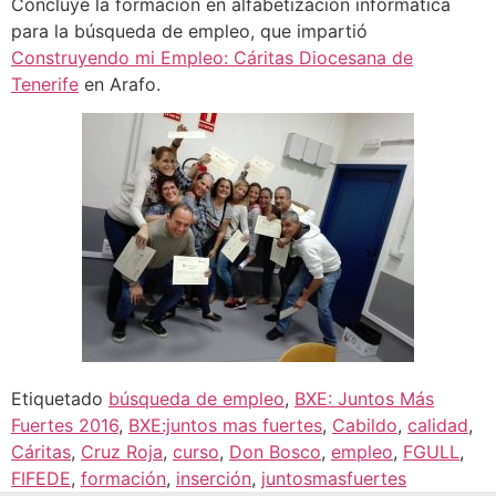
Concluye la formación en alfabetización informática
para la búsqueda de empleo, que impartió
Construyendo mi Empleo: Cáritas Diocesana de
Tenerife
en Arafo.
Etiquetado
búsqueda de empleo
,
BXE: Juntos Más
Fuertes 2016
,
BXE:juntos mas fuertes
,
Cabildo
,
calidad
,
Cáritas
,
Cruz Roja
,
curso
,
Don Bosco
,
empleo
,
FGULL
,
FIFEDE
,
formación
,
inserción
,
juntosmasfuertes