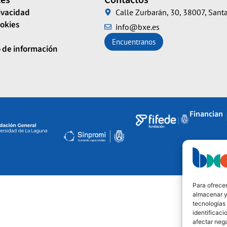
les
Contactos
rivacidad
Calle Zurbarán, 30, 38007, Santa
ookies
info@bxe.es
Encuentranos
 de información
Financian
Para ofrecer
almacenar y/
tecnologías
identificaci
afectar nega