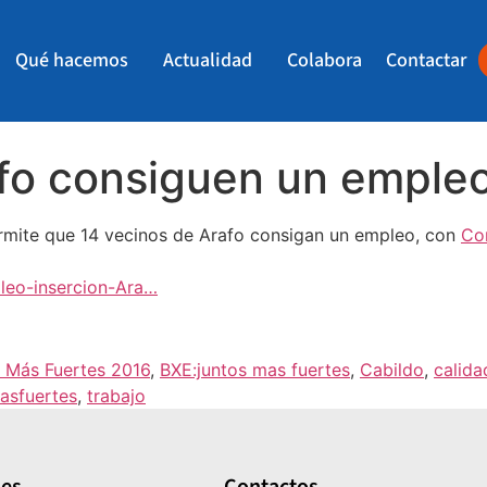
Qué hacemos
Actualidad
Colabora
Contactar
afo consiguen un emple
ermite que 14 vecinos de Arafo consigan un empleo, con
Co
leo-insercion-Ara…
 Más Fuertes 2016
,
BXE:juntos mas fuertes
,
Cabildo
,
calida
asfuertes
,
trabajo