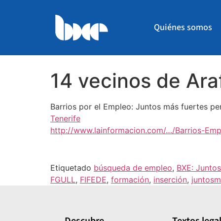
Quiénes somos
14 vecinos de Ar
Barrios por el Empleo: Juntos más fuertes p
Tenerife
http://www.lainformacion.com/…/Barrios-Emp
Etiquetado
búsqueda de empleo
,
BXE: Juntos
FGULL
,
FIFEDE
,
formación
,
inserción
,
juntosm