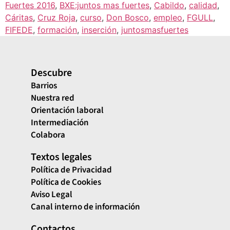
Fuertes 2016
,
BXE:juntos mas fuertes
,
Cabildo
,
calidad
,
Cáritas
,
Cruz Roja
,
curso
,
Don Bosco
,
empleo
,
FGULL
,
FIFEDE
,
formación
,
inserción
,
juntosmasfuertes
Descubre
Barrios
Nuestra red
Orientación laboral
Intermediación
Colabora
Textos legales
Política de Privacidad
Política de Cookies
Aviso Legal
Canal interno de información
Contactos