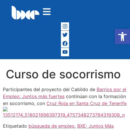
Abrir
Curso de socorrismo
Participantes del proyecto del Cabildo de
Barrios por el
Empleo: Juntos más fuertes
continúan con la formación
en socorrismo, con
Cruz Roja en Santa Cruz de Tenerife
Etiquetado
búsqueda de empleo
,
BXE: Juntos Más