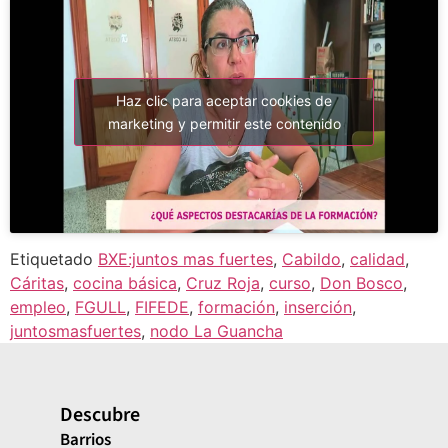
Haz clic para aceptar cookies de
marketing y permitir este contenido
Etiquetado
BXE:juntos mas fuertes
,
Cabildo
,
calidad
,
Cáritas
,
cocina básica
,
Cruz Roja
,
curso
,
Don Bosco
,
empleo
,
FGULL
,
FIFEDE
,
formación
,
inserción
,
juntosmasfuertes
,
nodo La Guancha
Descubre
Barrios