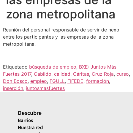
zona metropolitana
Reunión del personal responsable de servir de nexo
entre los participantes y las empresas de la zona
metropolitana.
Etiquetado
búsqueda de empleo
,
BXE: Juntos Más
Fuertes 2017
,
Cabildo
,
calidad
,
Cáritas
,
Cruz Roja
,
curso
,
Don Bosco
,
empleo
,
FGULL
,
FIFEDE
,
formación
,
inserción
,
juntosmasfuertes
Descubre
Barrios
Nuestra red