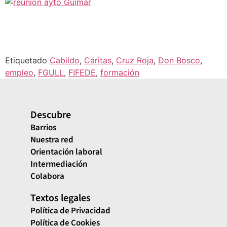
Etiquetado
Cabildo
,
Cáritas
,
Cruz Roja
,
Don Bosco
,
empleo
,
FGULL
,
FIFEDE
,
formación
Descubre
Barrios
Nuestra red
Orientación laboral
Intermediación
Colabora
Textos legales
Política de Privacidad
Política de Cookies