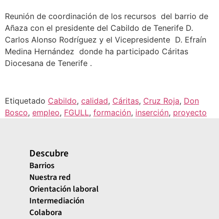
Reunión de coordinación de los recursos del barrio de
Añaza con el presidente del Cabildo de Tenerife D.
Carlos Alonso Rodríguez y el Vicepresidente D. Efraín
Medina Hernández donde ha participado Cáritas
Diocesana de Tenerife .
Etiquetado
Cabildo
,
calidad
,
Cáritas
,
Cruz Roja
,
Don
Bosco
,
empleo
,
FGULL
,
formación
,
inserción
,
proyecto
Descubre
Barrios
Nuestra red
Orientación laboral
Intermediación
Colabora