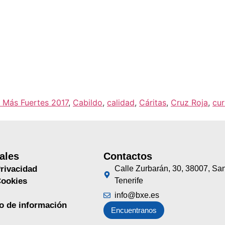
 Más Fuertes 2017
,
Cabildo
,
calidad
,
Cáritas
,
Cruz Roja
,
cu
ales
Contactos
Privacidad
Calle Zurbarán, 30, 38007, Sa
Cookies
Tenerife
info@bxe.es
no de información
Encuentranos