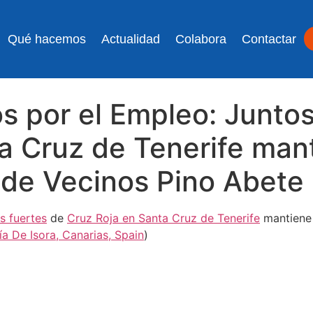
Qué hacemos
Actualidad
Colabora
Contactar
os por el Empleo: Junto
a Cruz de Tenerife man
 de Vecinos Pino Abete
s fuertes
de
Cruz Roja en Santa Cruz de Tenerife
mantiene 
ía De Isora, Canarias, Spain
)