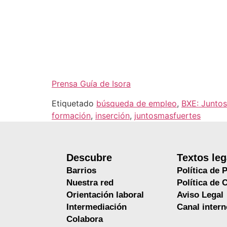
Prensa Guía de Isora
Etiquetado
búsqueda de empleo
,
BXE: Juntos
formación
,
inserción
,
juntosmasfuertes
Descubre
Textos leg
Barrios
Política de 
Nuestra red
Política de 
Orientación laboral
Aviso Legal
Intermediación
Canal inter
Colabora