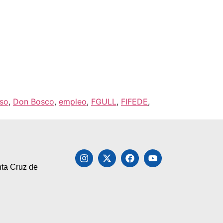
rso
,
Don Bosco
,
empleo
,
FGULL
,
FIFEDE
,
nta Cruz de