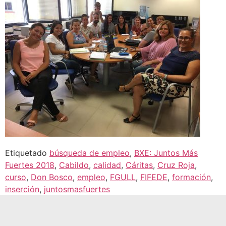
Etiquetado
búsqueda de empleo
,
BXE: Juntos Más
Fuertes 2018
,
Cabildo
,
calidad
,
Cáritas
,
Cruz Roja
,
curso
,
Don Bosco
,
empleo
,
FGULL
,
FIFEDE
,
formación
,
inserción
,
juntosmasfuertes