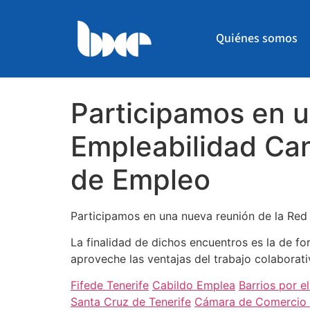
Quiénes somos
Participamos en u
Empleabilidad Can
de Empleo
Participamos en una nueva reunión de la Red
La finalidad de dichos encuentros es la de f
aproveche las ventajas del trabajo colaborativ
Fifede Tenerife
Cabildo Emplea
Barrios por e
Santa Cruz de Tenerife
Cámara de Comercio d