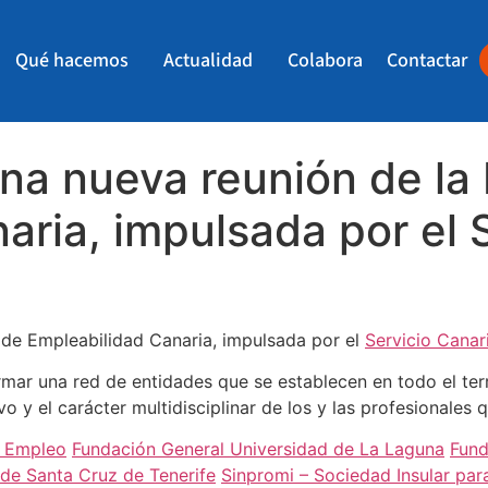
Qué hacemos
Actualidad
Colabora
Contactar
na nueva reunión de la
aria, impulsada por el 
 de Empleabilidad Canaria, impulsada por el
Servicio Cana
ormar una red de entidades que se establecen en todo el te
o y el carácter multidisciplinar de los y las profesionales q
l Empleo
Fundación General Universidad de La Laguna
Fund
e Santa Cruz de Tenerife
Sinpromi – Sociedad Insular pa