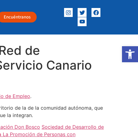
Encuéntranos
 Red de
Abrir
Servicio Canario
rio de Empleo
.
rritorio de la de la comunidad autónoma, que
ue la integran.
ación Don Bosco
Sociedad de Desarrollo de
ra La Promoción de Personas con