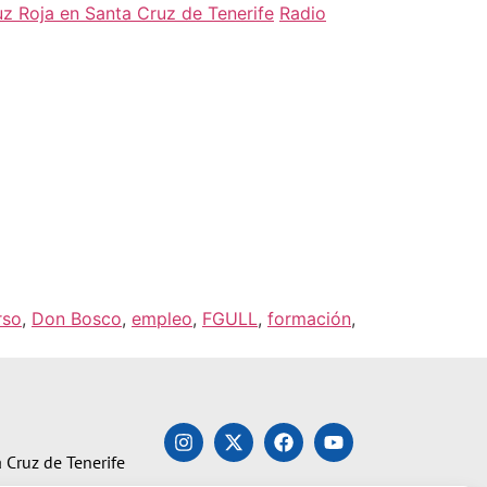
z Roja en Santa Cruz de Tenerife
Radio
rso
,
Don Bosco
,
empleo
,
FGULL
,
formación
,
 Cruz de Tenerife