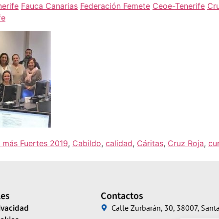
erife
Fauca Canarias
Federación Femete
Ceoe-Tenerife
Cru
fe
 más Fuertes 2019
,
Cabildo
,
calidad
,
Cáritas
,
Cruz Roja
,
cu
les
Contactos
rivacidad
Calle Zurbarán, 30, 38007, Santa