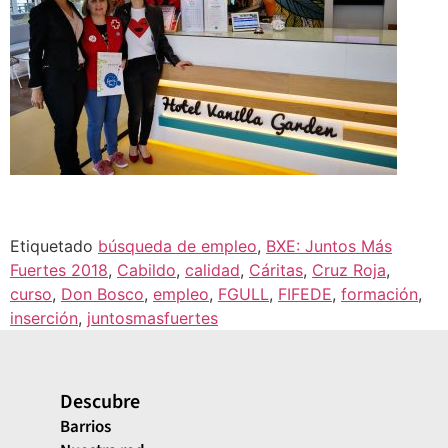
Etiquetado
búsqueda de empleo
,
BXE: Juntos Más
Fuertes 2018
,
Cabildo
,
calidad
,
Cáritas
,
Cruz Roja
,
curso
,
Don Bosco
,
empleo
,
FGULL
,
FIFEDE
,
formación
,
inserción
,
juntosmasfuertes
Descubre
Barrios