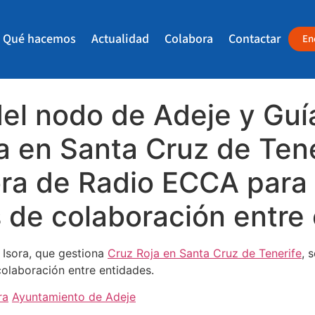
Qué hacemos
Actualidad
Colabora
Contactar
En
l nodo de Adeje y Guía
a en Santa Cruz de Tene
ora de Radio ECCA para
s de colaboración entre
 Isora, que gestiona
Cruz Roja en Santa Cruz de Tenerife
, 
colaboración entre entidades.
ra
Ayuntamiento de Adeje