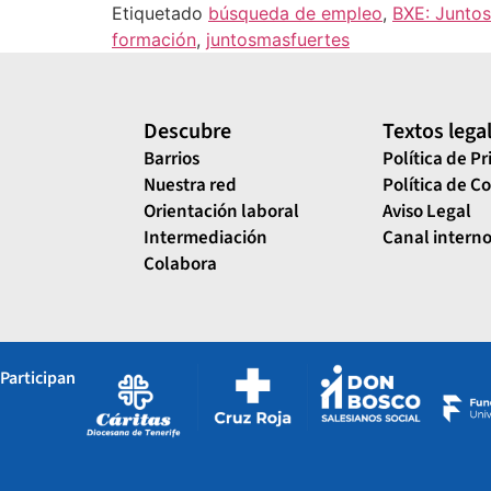
Etiquetado
búsqueda de empleo
,
BXE: Juntos
formación
,
juntosmasfuertes
Descubre
Textos lega
Barrios
Política de P
Nuestra red
Política de C
Orientación laboral
Aviso Legal
Intermediación
Canal interno
Colabora
Participan