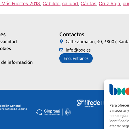
 Más Fuertes 2018
,
Cabildo
,
calidad
,
Cáritas
,
Cruz Roja
,
cu
les
Contactos
rivacidad
Calle Zurbarán, 30, 38007, Santa
ookies
info@bxe.es
Encuentranos
 de información
Financian
Para ofrecer
almacenar y/
tecnologías
identificaci
afectar nega