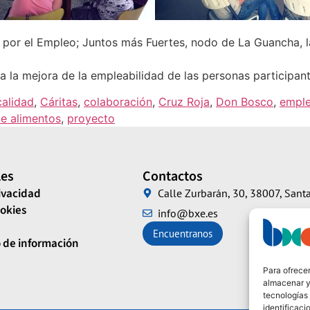
s por el Empleo; Juntos más Fuertes, nodo de La Guancha,
la mejora de la empleabilidad de las personas participant
calidad
,
Cáritas
,
colaboración
,
Cruz Roja
,
Don Bosco
,
empl
e alimentos
,
proyecto
les
Contactos
rivacidad
Calle Zurbarán, 30, 38007, Santa
ookies
info@bxe.es
Encuentranos
 de información
Para ofrecer
almacenar y/
tecnologías
identificaci