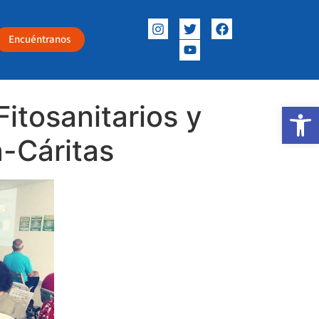
Encuéntranos
itosanitarios y
Abrir
-Cáritas