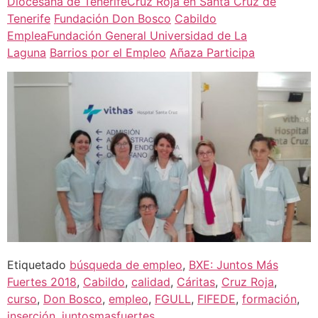
Diocesana de Tenerife
Cruz Roja en Santa Cruz de
Tenerife
Fundación Don Bosco
Cabildo
Emplea
Fundación General Universidad de La
Laguna
Barrios por el Empleo
Añaza Participa
Etiquetado
búsqueda de empleo
,
BXE: Juntos Más
Fuertes 2018
,
Cabildo
,
calidad
,
Cáritas
,
Cruz Roja
,
curso
,
Don Bosco
,
empleo
,
FGULL
,
FIFEDE
,
formación
,
inserción
,
juntosmasfuertes