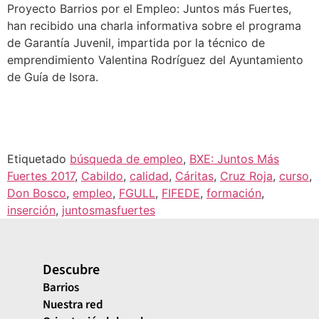
Proyecto Barrios por el Empleo: Juntos más Fuertes,
han recibido una charla informativa sobre el programa
de Garantía Juvenil, impartida por la técnico de
emprendimiento Valentina Rodríguez del Ayuntamiento
de Guía de Isora.
Etiquetado
búsqueda de empleo
,
BXE: Juntos Más
Fuertes 2017
,
Cabildo
,
calidad
,
Cáritas
,
Cruz Roja
,
curso
,
Don Bosco
,
empleo
,
FGULL
,
FIFEDE
,
formación
,
inserción
,
juntosmasfuertes
Descubre
Barrios
Nuestra red