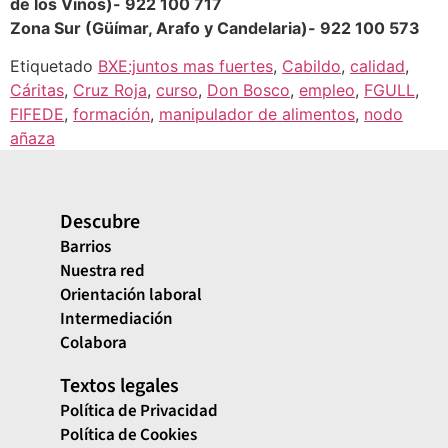
de los Vinos)- 922 100 717
Zona Sur (Güímar, Arafo y Candelaria)- 922 100 573
Etiquetado
BXE:juntos mas fuertes
,
Cabildo
,
calidad
,
Cáritas
,
Cruz Roja
,
curso
,
Don Bosco
,
empleo
,
FGULL
,
FIFEDE
,
formación
,
manipulador de alimentos
,
nodo
añaza
Descubre
Barrios
Nuestra red
Orientación laboral
Intermediación
Colabora
Textos legales
Política de Privacidad
Política de Cookies