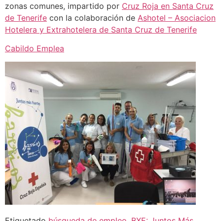
zonas comunes, impartido por
Cruz Roja en Santa Cruz
de Tenerife
con la colaboración de
Ashotel – Asociacion
Hotelera y Extrahotelera de Santa Cruz de Tenerife
Cabildo Emplea
Etiquetado
búsqueda de empleo
,
BXE: Juntos Más