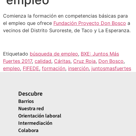
Comienza la formación en competencias básicas para
el empleo que ofrece
Fundación Proyecto Don Bosco
a
vecinos del Distrito Suroreste, de Taco y La Esperanza.
Etiquetado
búsqueda de empleo
,
BXE: Juntos Más
Fuertes 2017
,
calidad
,
Cáritas
,
Cruz Roja
,
Don Bosco
,
empleo
,
FIFEDE
,
formación
,
inserción
,
juntosmasfuertes
Descubre
Barrios
Nuestra red
Orientación laboral
Intermediación
Colabora