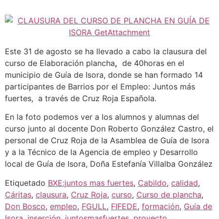
Este 31 de agosto se ha llevado a cabo la clausura del
curso de Elaboración plancha
,
de 40horas en el
municipio de Guía de Isora, donde se han formado 14
participantes de Barrios por el Empleo: Juntos más
fuertes, a través de Cruz Roja Española.
En la foto podemos ver a los alumnos y alumnas del
curso junto al docente Don Roberto González Castro, el
personal de Cruz Roja de la Asamblea de Guía de Isora
y a la Técnico de la Agencia de empleo y Desarrollo
local de Guía de Isora, Doña Estefanía Villalba González
Etiquetado
BXE:juntos mas fuertes
,
Cabildo
,
calidad
,
Cáritas
,
clausura
,
Cruz Roja
,
curso
,
Curso de plancha
,
Don Bosco
,
empleo
,
FGULL
,
FIFEDE
,
formación
,
Guía de
Isora
,
inserción
,
juntosmasfuertes
,
proyecto