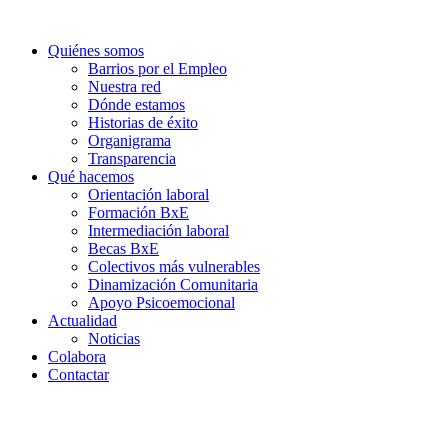
Ir
al
Quiénes somos
contenido
Barrios por el Empleo
Nuestra red
Dónde estamos
Historias de éxito
Organigrama
Transparencia
Qué hacemos
Orientación laboral
Formación BxE
Intermediación laboral
Becas BxE
Colectivos más vulnerables
Dinamización Comunitaria
Apoyo Psicoemocional
Actualidad
Noticias
Colabora
Contactar