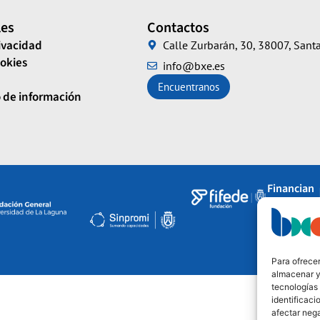
les
Contactos
rivacidad
Calle Zurbarán, 30, 38007, Santa
ookies
info@bxe.es
Encuentranos
 de información
Financian
Para ofrecer
almacenar y/
tecnologías
identificaci
afectar nega