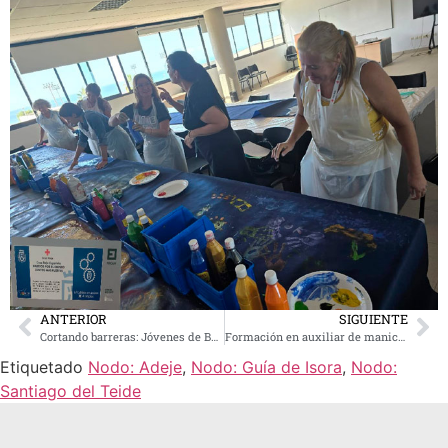
ANTERIOR
SIGUIENTE
Cortando barreras: Jóvenes de Barrios por el Empleo se forman en barbería con Aday Kruz
Formación en auxiliar de manicura: impulsando la empleabilidad en la Comarca Sur
Etiquetado
Nodo: Adeje
,
Nodo: Guía de Isora
,
Nodo:
Santiago del Teide