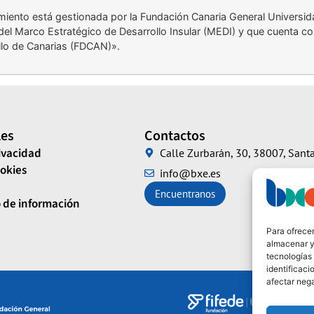
miento está gestionada por la Fundación Canaria General Universi
del Marco Estratégico de Desarrollo Insular (MEDI) y que cuenta con
llo de Canarias (FDCAN)».
les
Contactos
rivacidad
Calle Zurbarán, 30, 38007, Santa
ookies
info@bxe.es
Encuentranos
 de información
Para ofrecer
almacenar y/
tecnologías
identificaci
afectar nega
Financian