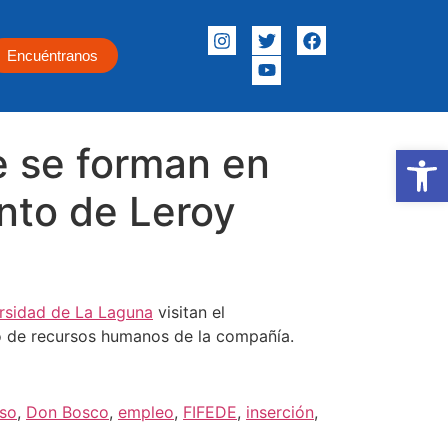
Encuéntranos
e se forman en
Abrir
ento de Leroy
rsidad de La Laguna
visitan el
 de recursos humanos de la compañía.
rso
,
Don Bosco
,
empleo
,
FIFEDE
,
inserción
,