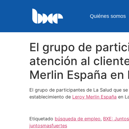
Quiénes somos
El grupo de parti
atención al client
Merlin España en
El grupo de participantes de La Salud que se
establecimiento de
Leroy Merlin España
en La
Etiquetado
búsqueda de empleo
,
BXE: Juntos
juntosmasfuertes