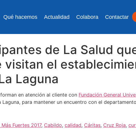
Qué hacemos
Actualidad
Colabora
Contactar
cipantes de La Salud qu
e visitan el establecimi
 La Laguna
 forman en atención al cliente con
Fundación General Unive
 Laguna, para mantener un encuentro con el departamento
 Más Fuertes 2017
,
Cabildo
,
calidad
,
Cáritas
,
Cruz Roja
,
cu