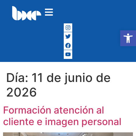
Abrir
Día:
11 de junio de
2026
Formación atención al
cliente e imagen personal